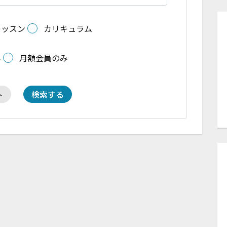
レッスン
カリキュラム
料
月額会員のみ
ト
検索する